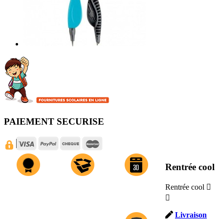
PAIEMENT SECURISE
Rentrée cool
Rentrée cool

PRODUITS DE
LIVRAISON A
COMMANDEZ
QUALITE
L'ETABLISSEMENT,
AVANT LE 8

A DOMICILE OU
JUILLET
EN POINT RELAIS
Livraison