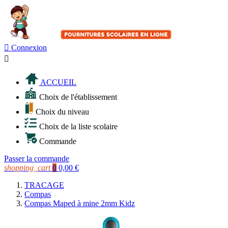

Connexion

ACCUEIL
Choix de l'établissement
Choix du niveau
Choix de la liste scolaire
Commande
Passer la commande
shopping_cart
0
0,00 €
TRACAGE
Compas
Compas Maped à mine 2mm Kidz