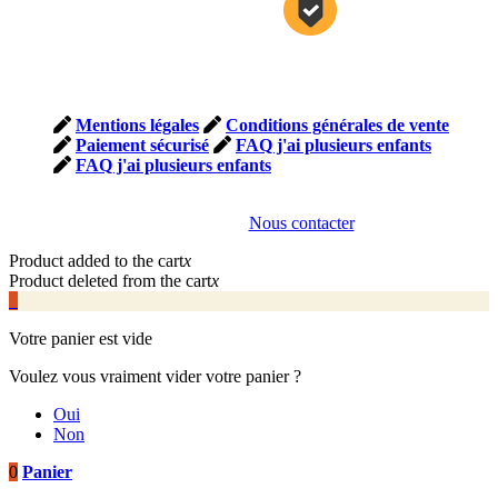
PAIEMENT
SECURISE SITE
SSL
Mentions légales
Conditions générales de vente
Paiement sécurisé
FAQ j'ai plusieurs enfants
FAQ j'ai plusieurs enfants
Vous êtes une association et souhaitez des informations
commerciales,
Nous contacter
Product added to the cart
x
Product deleted from the cart
x
0
Votre panier est vide
Voulez vous vraiment vider votre panier ?
Oui
Non
0
Panier