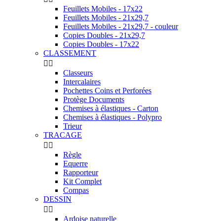
Feuillets Mobiles - 17x22
Feuillets Mobiles - 21x29,7
Feuillets Mobiles - 21x29,7 - couleur
Copies Doubles - 21x29,7
Copies Doubles - 17x22
CLASSEMENT


Classeurs
Intercalaires
Pochettes Coins et Perforées
Protège Documents
Chemises à élastiques - Carton
Chemises à élastiques - Polypro
Trieur
TRACAGE


Règle
Equerre
Rapporteur
Kit Complet
Compas
DESSIN


Ardoise naturelle