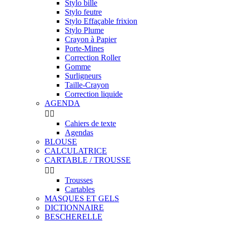
Stylo bille
Stylo feutre
Stylo Effaçable frixion
Stylo Plume
Crayon à Papier
Porte-Mines
Correction Roller
Gomme
Surligneurs
Taille-Crayon
Correction liquide
AGENDA


Cahiers de texte
Agendas
BLOUSE
CALCULATRICE
CARTABLE / TROUSSE


Trousses
Cartables
MASQUES ET GELS
DICTIONNAIRE
BESCHERELLE