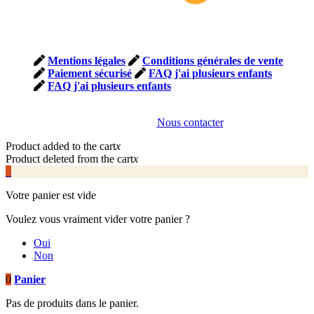
PAIEMENT
SECURISE SITE
SSL
Mentions légales
Conditions générales de vente
Paiement sécurisé
FAQ j'ai plusieurs enfants
FAQ j'ai plusieurs enfants
Vous êtes une association et souhaitez des informations
commerciales,
Nous contacter
Product added to the cart
x
Product deleted from the cart
x
0
Votre panier est vide
Voulez vous vraiment vider votre panier ?
Oui
Non
0
Panier
Pas de produits dans le panier.