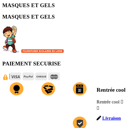
MASQUES ET GELS
MASQUES ET GELS
PAIEMENT SECURISE
Rentrée cool
Rentrée cool

PRODUITS DE
LIVRAISON A
COMMANDEZ
QUALITE
L'ETABLISSEMENT,
AVANT LE 8

A DOMICILE OU
JUILLET
EN POINT RELAIS
Livraison