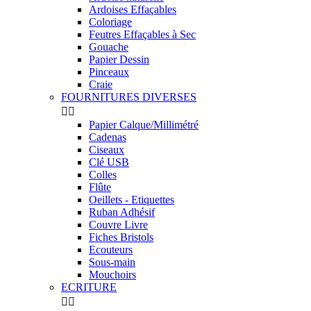
Ardoises Effaçables
Coloriage
Feutres Effaçables à Sec
Gouache
Papier Dessin
Pinceaux
Craie
FOURNITURES DIVERSES


Papier Calque/Millimétré
Cadenas
Ciseaux
Clé USB
Colles
Flûte
Oeillets - Etiquettes
Ruban Adhésif
Couvre Livre
Fiches Bristols
Ecouteurs
Sous-main
Mouchoirs
ECRITURE

