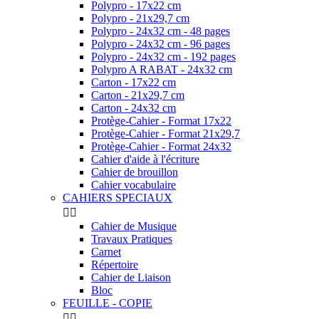
Polypro - 17x22 cm
Polypro - 21x29,7 cm
Polypro - 24x32 cm - 48 pages
Polypro - 24x32 cm - 96 pages
Polypro - 24x32 cm - 192 pages
Polypro A RABAT - 24x32 cm
Carton - 17x22 cm
Carton - 21x29,7 cm
Carton - 24x32 cm
Protège-Cahier - Format 17x22
Protège-Cahier - Format 21x29,7
Protège-Cahier - Format 24x32
Cahier d'aide à l'écriture
Cahier de brouillon
Cahier vocabulaire
CAHIERS SPECIAUX


Cahier de Musique
Travaux Pratiques
Carnet
Répertoire
Cahier de Liaison
Bloc
FEUILLE - COPIE

